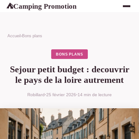
Camping Promotion
⛺
Accueil
›
Bons plans
BONS PLANS
Sejour petit budget : decouvrir
le pays de la loire autrement
Robillard
•
25 février 2026
•
14 min de lecture