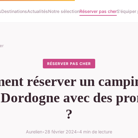
s
Destinations
Actualités
Notre sélection
Réserver pas cher
S'équiper
er
RÉSERVER PAS CHER
nt réserver un campi
 Dordogne avec des pr
?
Aurelien
•
28 février 2024
•
4 min de lecture