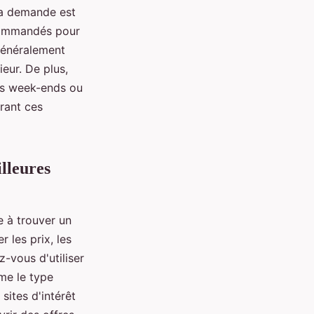
 la demande est
ecommandés pour
 généralement
ieur. De plus,
gs week-ends ou
urant ces
illeures
e à trouver un
 les prix, les
-vous d'utiliser
mme le type
sites d'intérêt