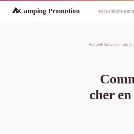
Camping Promotion
⛺
Accueil
Bons plan
Accueil
›
Réserver pas ch
Comme
cher en