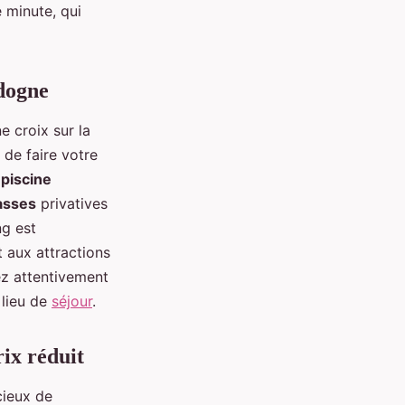
 minute, qui
dogne
e croix sur la
 de faire votre
e
piscine
asses
privatives
g est
t aux attractions
ez attentivement
 lieu de
séjour
.
ix réduit
icieux de