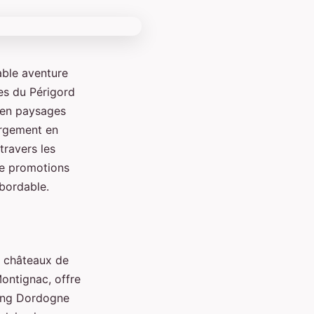
able aventure
les du Périgord
, en paysages
ergement en
travers les
 de promotions
abordable.
s châteaux de
Montignac, offre
ping Dordogne