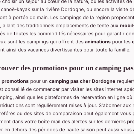
e choisir un séjour au cœur de la nature, où les activités d
 canoë-kayak sur la rivière Dordogne, ou encore la visite de
sont à portée de main. Les campings de la région proposent
 allant des traditionnels emplacements de tente aux
mobi
s de toutes les commodités nécessaires pour garantir conf
ux sont les campings qui offrent des
animations
pour les
ant ainsi des vacances divertissantes pour toute la famille.
ouver des promotions pour un camping pas
e
promotions
pour un
camping pas cher Dordogne
requiert
 est conseillé de commencer par visiter les sites internet spé
ing, ainsi que les plateformes de réservation en ligne où 
 réductions sont régulièrement mises à jour. S'abonner aux 
éférés ou des sites de comparaison peut également vous 
ment dans votre boîte mail des alertes sur les dernières
pr
er en dehors des périodes de haute saison peut aussi vous 