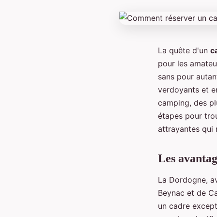
La quête d'un
c
pour les amateur
sans pour autan
verdoyants et e
camping, des pl
étapes pour trou
attrayantes qui 
Les avantag
La Dordogne, av
Beynac et de Cas
un cadre excep