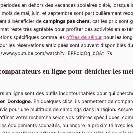
x périodes en dehors des vacances scolaires d'été, lorsque
s mois de mai, juin, et septembre sont particulièrement r
ent à bénéficier de
campings pas chers
, car les prix sont
limat reste très agréable pour profiter des activités en extér
otions spécifiques comme les
offres de séjour
pour les lon
our les réservations anticipées sont souvent disponibles d
s://www.youtube.com/watch?v=BPPoIqQq_bQ&t=7s
s comparateurs en ligne pour dénicher les me
s en ligne sont des outils incontournables pour qui cherch
her Dordogne
. En quelques clics, ils permettent de comparer
 avis pour une multitude de campings dans la région. Assurez
 affiner votre recherche selon vos critères spécifiques, co
es équipements souhaités, ou encore la proximité avec les 