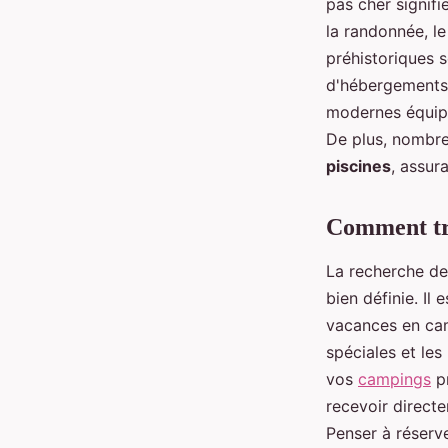
pas cher signifi
la randonnée, le
préhistoriques 
d'hébergements,
modernes équipé
De plus, nombre
piscines
, assur
Comment tr
La recherche d
bien définie. Il
vacances en camp
spéciales et les
vos
campings
pr
recevoir directe
Penser à réserv