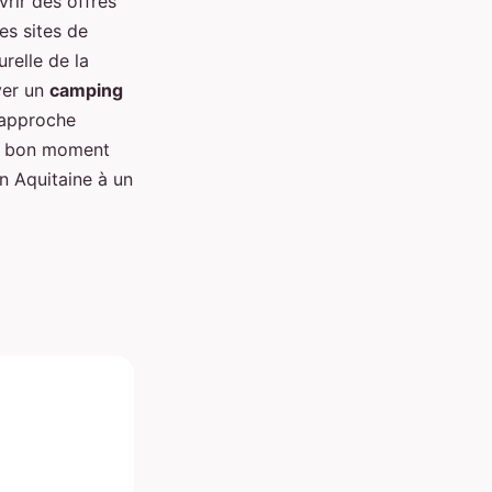
rir des offres
es sites de
urelle de la
ver un
camping
e approche
le bon moment
en Aquitaine à un