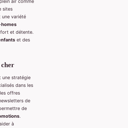
e plein air comme
 sites
 une variété
l-homes
ort et détente.
enfants
et des
 cher
 une stratégie
cialisés dans les
les offres
newsletters de
permettre de
omotions
.
aider à