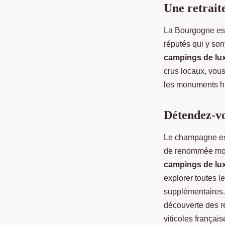
Une retrait
La Bourgogne est
réputés qui y son
campings de lux
crus locaux, vous
les monuments hi
Détendez-v
Le champagne est
de renommée mond
campings de lu
explorer toutes l
supplémentaires.
découverte des ré
viticoles françai