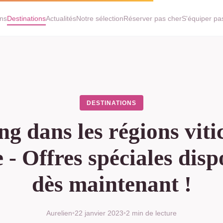
ans
Destinations
Actualités
Notre sélection
Réserver pas cher
S'équiper pa
DESTINATIONS
 dans les régions viti
 - Offres spéciales disp
dès maintenant !
Aurelien
•
22 janvier 2023
•
2 min de lecture