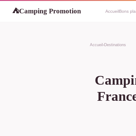
Camping Promotion
⛺
Accueil
Bons pl
Accueil
›
Destinations
Camping
France