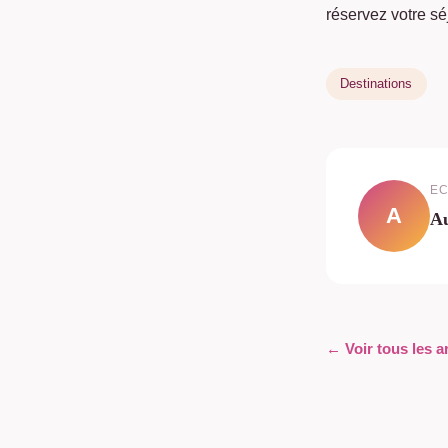
réservez votre sé
Destinations
EC
A
Au
← Voir tous les a