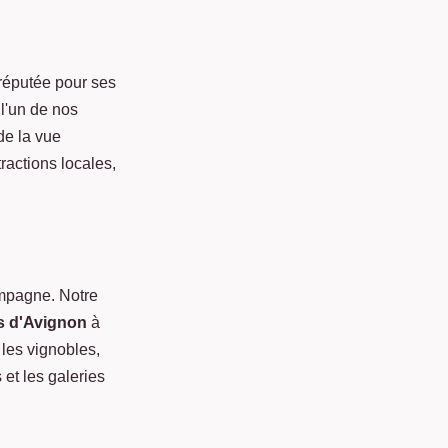
 réputée pour ses
 l'un de nos
de la vue
ractions locales,
ampagne. Notre
s d'Avignon
à
 les vignobles,
 et les galeries