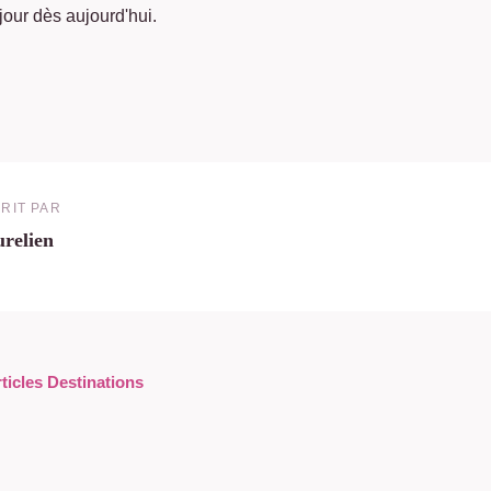
jour dès aujourd'hui.
RIT PAR
relien
rticles Destinations