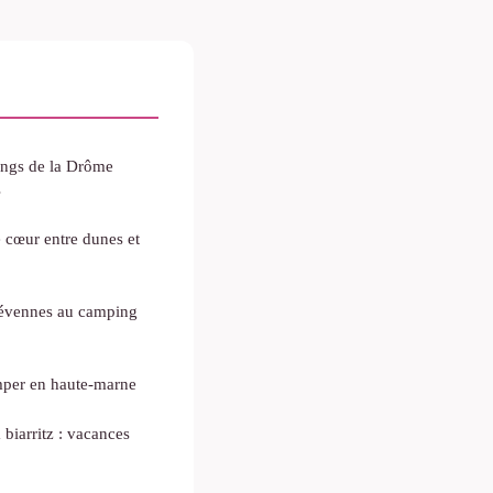
ings de la Drôme
s
 cœur entre dunes et
cévennes au camping
mper en haute-marne
biarritz : vacances