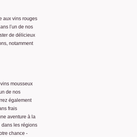
e aux vins rouges
dans l'un de nos
ter de délicieux
irons, notamment
s vins mousseux
'un de nos
urrez également
ans frais
ne aventure à la
g dans les régions
otre chance -