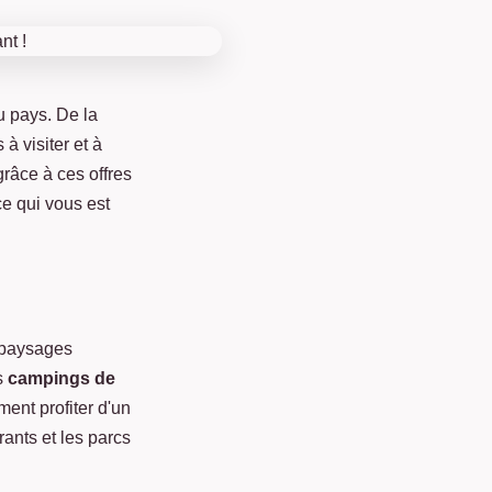
u pays. De la
à visiter et à
grâce à ces offres
ce qui vous est
s paysages
s
campings de
ment profiter d'un
rants et les parcs